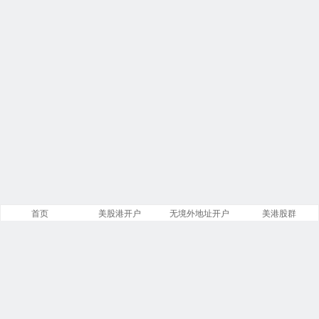
首页
美股港开户
无境外地址开户
美港股群