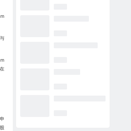
om
动与
om
旨在
申
股股