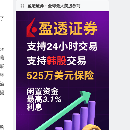
盈透证券：全球最大美股券商
集了
码：
on
的葡
发展
和环
酒
者提
收购