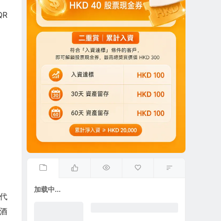
QR
加载中...
其代
萄酒