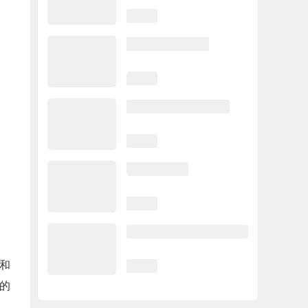
o和
司的