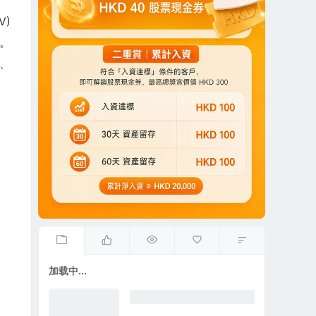
V)
司。
W、
加载中...