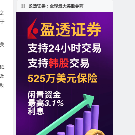
盈透证券：全球最大美股券商
司之
位于
南美
纸
及
动