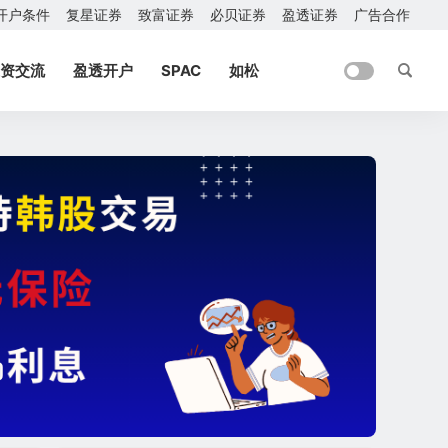
开户条件
复星证券
致富证券
必贝证券
盈透证券
广告合作
资交流
盈透开户
SPAC
如松