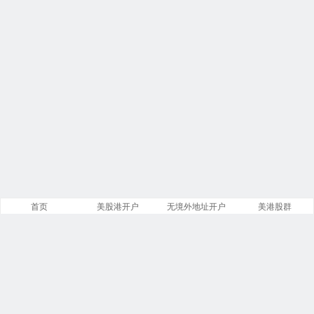
首页
美股港开户
无境外地址开户
美港股群