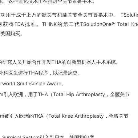
果。 这些进化技术正在推进全关节置换手术。
用于成千上万的髋关节和膝关节全关节置换术中。 TSoluti
10月获得FDA批准。THINK的第二代TSolutionOne® Total Kn
可在美国购买。
校的研究人员开始合作开发THA的创新型机器人手术系统。
助外科医生进行THA程序，以记录病史。
rld Smithsonian Award。
stem引入欧洲，用于THA（Total Hip Arthroplasty，全髋关节
stem被引入欧洲的TKA（Total Knee Arthroplasty，全膝关节
(TKA) Surgical System引入到日本、韩国和印度。