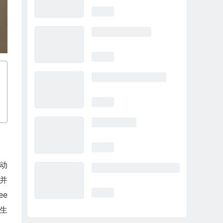
动
，并
ee
生