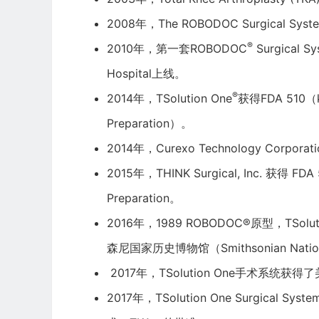
2008年，The ROBODOC Surgical S
®
2010年，第一套ROBODOC
Surgical 
Hospital上线。
®
2014年，TSolution One
获得FDA 510
Preparation）。
2014年，Curexo Technology Corporati
2015年，THINK Surgical, Inc. 获得 FDA 
Preparation。
2016年，1989 ROBODOC®原型，T
森尼国家历史博物馆（Smithsonian National
2017年，TSolution One手术系统
2017年，TSolution One Surgic