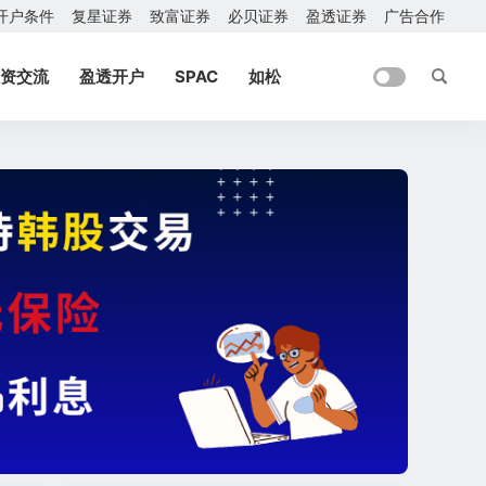
开户条件
复星证券
致富证券
必贝证券
盈透证券
广告合作
资交流
盈透开户
SPAC
如松