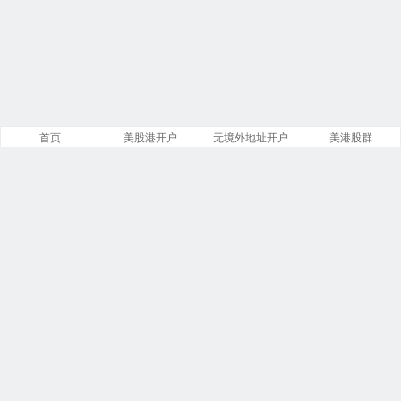
首页
美股港开户
无境外地址开户
美港股群
站点导航