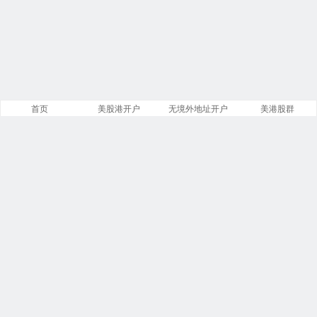
首页
美股港开户
无境外地址开户
美港股群
站点导航