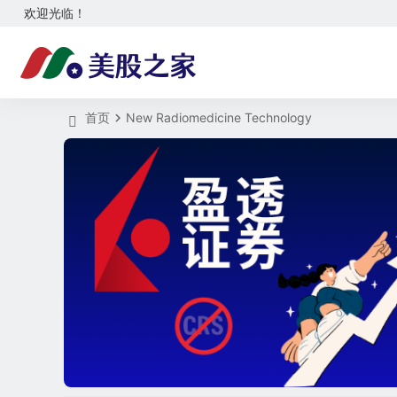
欢迎光临！
首页
New Radiomedicine Technology