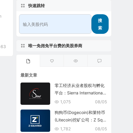
快速跳转
于
搜
索
唯一免佣免平台费的美股券商
563
最新文章
零工经济从业者股权与孵化
平台：Sierra International
Network Inc.(SINI)
1,075
08/05
狗狗币(Dogecoin)和莱特币
(Litecoin)挖矿公司：Z Squ
ared Inc.(ZSQR)
1,782
08/05