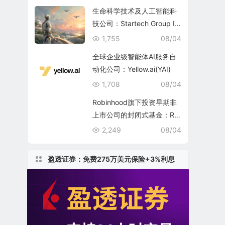
生命科学技术及人工智能科
技公司：Startech Group In
c.
1,755
08/04
全球企业级智能体AI服务自
动化公司：Yellow.ai(YAI)
1,708
08/04
Robinhood旗下投资早期非
上市公司的封闭式基金：Ro
binhood Ventures Fund II
2,249
08/04
(RVII)
盈透证券：免费275万美元保险+3%利息