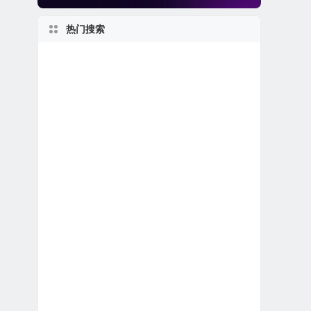
热门搜索
世界第一
佛罗里达州上市公司
1950s
美股生物科技公司
上市首日跌破发行价
私有及独角兽公司
2000s
美股软件公司
加利福尼亚州上市公司
特殊目的收购公司合并上市
美股龙头股
马萨诸塞州上市公司
新股IPO上市
美股人工智能概念股
美股保险公司
新泽西州上市公司
1990s
伊利诺伊州上市公司
美股区块链概念股
美股REIT公司
美股银行股
美股电子商务公司
美股医疗设备公司
1970s
2020s