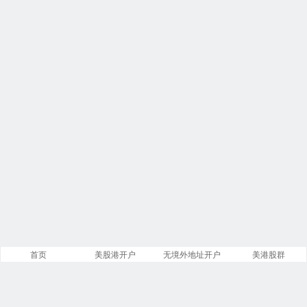
首页
美股港开户
无境外地址开户
美港股群