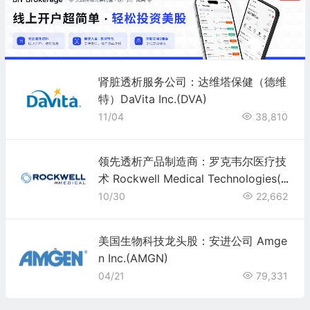
肾脏透析服务公司：达维塔保健（德维
特）DaVita Inc.(DVA)
11/04
38,810
领先透析产品制造商：罗克韦尔医疗技
术 Rockwell Medical Technologies(R
MTI)
10/30
22,662
美国生物科技龙头股：安进公司 Amge
n Inc.(AMGN)
04/21
79,331