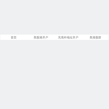
首页
美股港开户
无境外地址开户
美港股群
站点导航