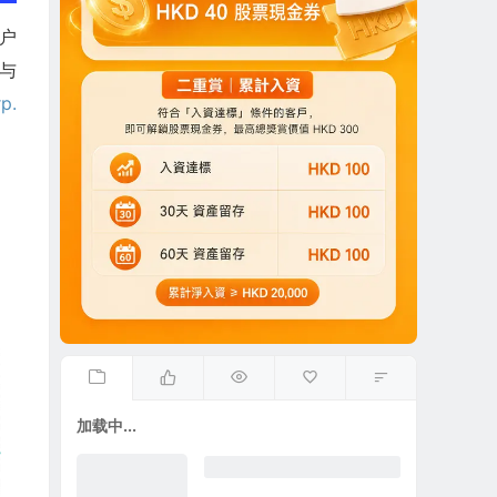
客户
过与
p.
加载中...