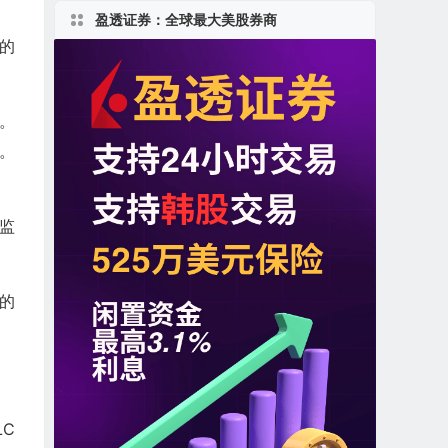
盈透证券：全球最大美股券商
元的
。
。
地监
的
LC