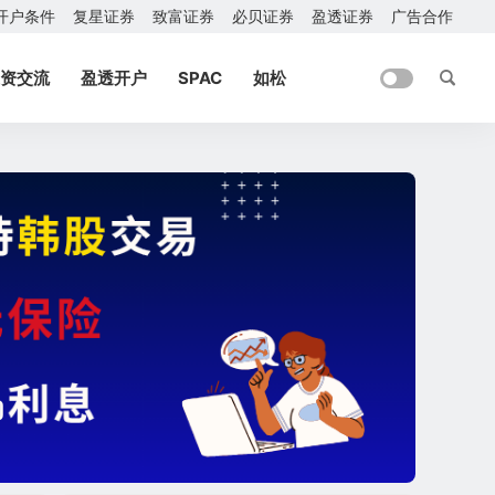
开户条件
复星证券
致富证券
必贝证券
盈透证券
广告合作
资交流
盈透开户
SPAC
如松