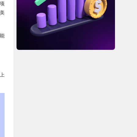
一项
美
阳能
。
现上