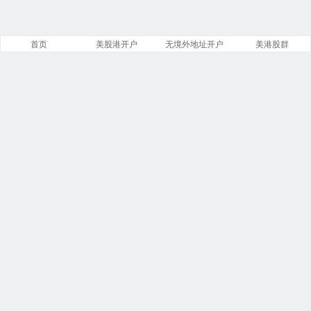
首页
美股港开户
无境外地址开户
美港股群
站点导航
盈透证券开户
第一证券开户
美股开户门槛
复星证券开户
致富证券开户
腾达证券开户
投资比特币
必贝免佣开户
第一证券教程