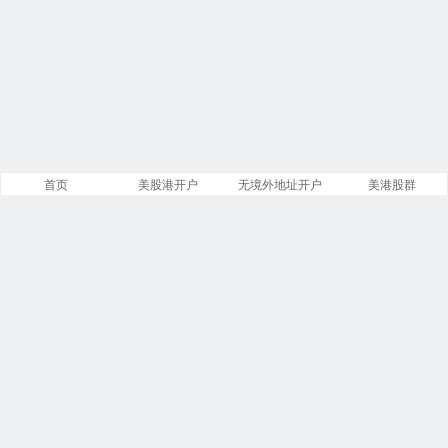
首页
美股港开户
无境外地址开户
美港股群