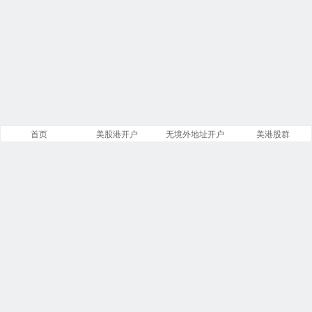
首页
美股港开户
无境外地址开户
美港股群