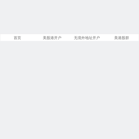
首页
美股港开户
无境外地址开户
美港股群
站点导航
盈透证券开户
美股开户门槛
港股开户指引