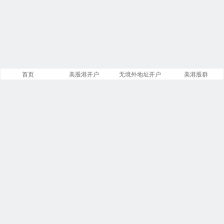
首页
美股港开户
无境外地址开户
美港股群
站点导航