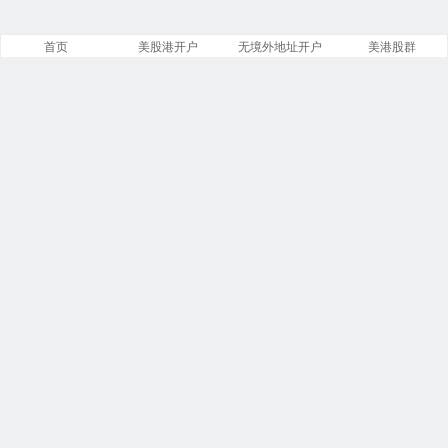
首页
美股港开户
无境外地址开户
美港股群
站点导航
盈透证券开户
美股开户门槛
港股开户指引
必贝免佣开户
复星证券开户
腾达证券开户
致富证券开户
第一证券教程
投资比特币
港美股VIP群
商务合作