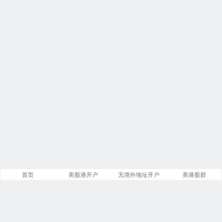
首页
美股港开户
无境外地址开户
美港股群