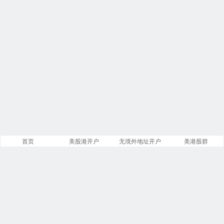
首页
美股港开户
无境外地址开户
美港股群