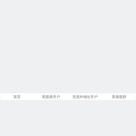
首页
美股港开户
无境外地址开户
美港股群