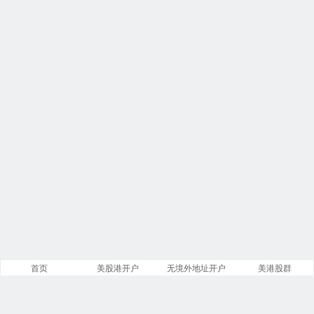
首页
美股港开户
无境外地址开户
美港股群