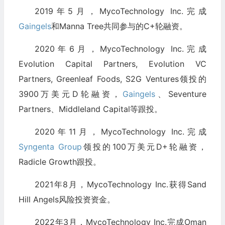
2019年5月，MycoTechnology Inc.完成
Gaingels
和Manna Tree共同参与的C+轮融资。
2020年6月，MycoTechnology Inc.完成
Evolution Capital Partners, Evolution VC
Partners, Greenleaf Foods, S2G Ventures领投的
3900万美元D轮融资，
Gaingels
、Seventure
Partners、Middleland Capital等跟投。
2020年11月，MycoTechnology Inc.完成
Syngenta Group
领投的100万美元D+轮融资，
Radicle Growth跟投。
2021年8月，MycoTechnology Inc.获得Sand
Hill Angels风险投资资金。
2022年3月，MycoTechnology Inc.完成Oman