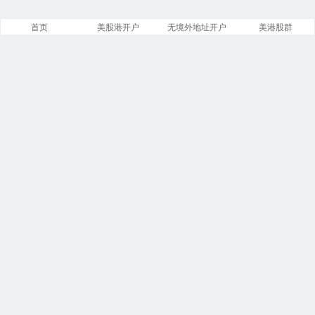
首页
美股港开户
无境外地址开户
美港股群
站点导航
盈透证券开户
美股开户门槛
港股开户指引
必贝免佣开户
复星证券开户
腾达证券开户
致富证券开户
第一证券教程
投资比特币
港美股VIP群
商务合作