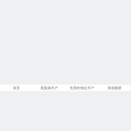
首页
美股港开户
无境外地址开户
美港股群