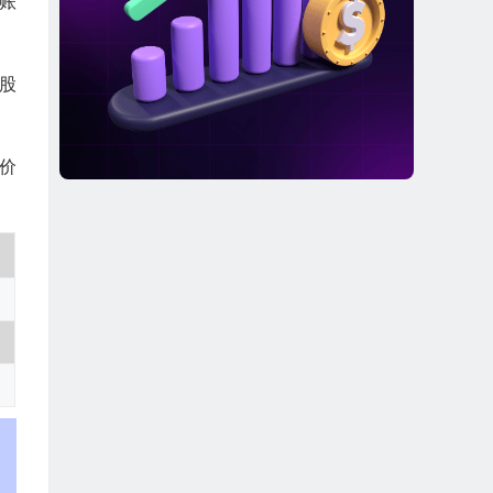
账
股
行价