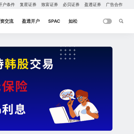
开户条件
复星证券
致富证券
必贝证券
盈透证券
广告合作
资交流
盈透开户
SPAC
如松