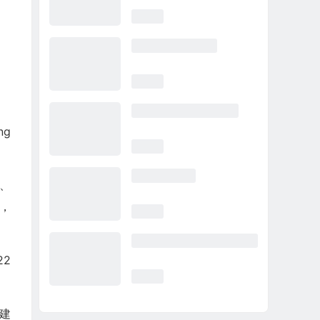
ng
。
程、
商，
22
承建