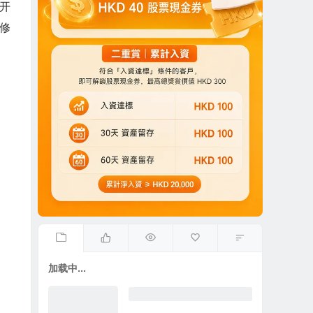
据开
修
加载中...