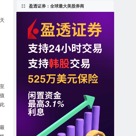
盈透证券：全球最大美股券商
天
至
价值
是此
比最