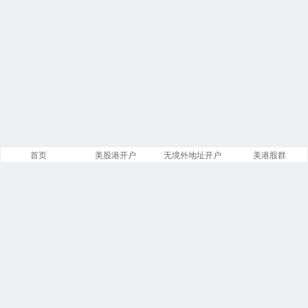
首页
美股港开户
无境外地址开户
美港股群