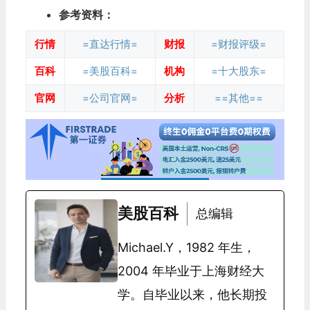
参考资料：
行情
=直达行情=
财报
=财报评级=
百科
=美股百科=
机构
=十大股东=
官网
=公司官网=
分析
==其他==
美股百科
总编辑
Michael.Y，1982 年生，
2004 年毕业于上海财经大
学。自毕业以来，他长期投