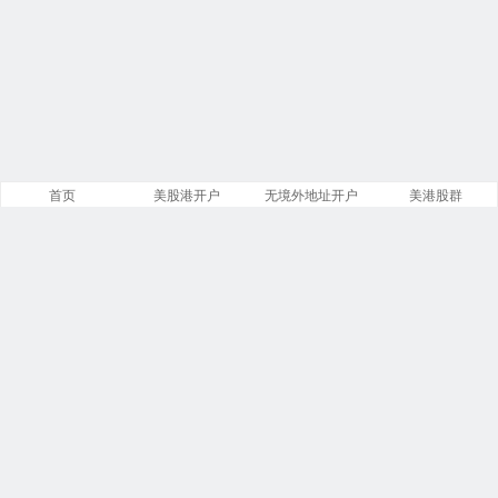
首页
美股港开户
无境外地址开户
美港股群
站点导航