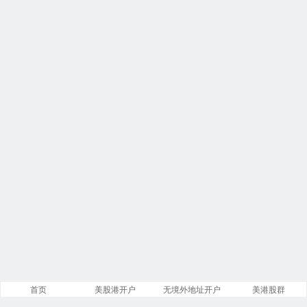
首页
美股港开户
无境外地址开户
美港股群