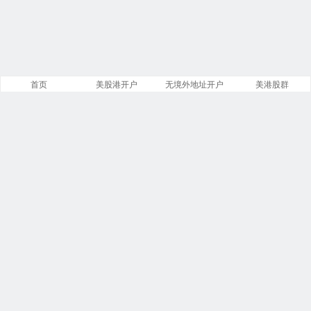
首页
美股港开户
无境外地址开户
美港股群
站点导航
盈透证券开户
美股开户门槛
港股开户指引