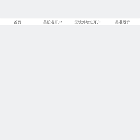
首页
美股港开户
无境外地址开户
美港股群
站点导航
盈透证券开户
第一证券开户
美股开户门槛
复星证券开户
致富证券开户
腾达证券开户
投资比特币
必贝免佣开户
第一证券教程