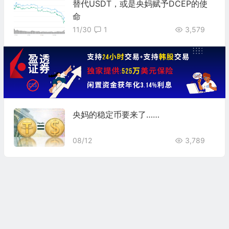
替代USDT，或是央妈赋予DCEP的使
命
11/30
1
3,579
央妈的稳定币要来了……
08/12
3,789