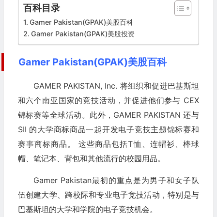
百科目录
Gamer Pakistan(GPAK)美股百科
Gamer Pakistan(GPAK)美股投资
Gamer Pakistan(GPAK)美股百科
GAMER PAKISTAN, Inc. 将组织和促进巴基斯坦
和六个南亚国家的竞技活动，并促进他们参与 CEX
锦标赛等全球活动。此外，GAMER PAKISTAN 还与
SII 的大学商标商品一起开发电子竞技主题锦标赛和
赛事商标商品。 这些商品包括T恤、连帽衫、棒球
帽、笔记本、背包和其他流行的校园用品。
Gamer Pakistan最初的重点是为男子和女子队
伍创建大学、跨校际和专业电子竞技活动，特别是与
巴基斯坦的大学和学院的电子竞技机会。