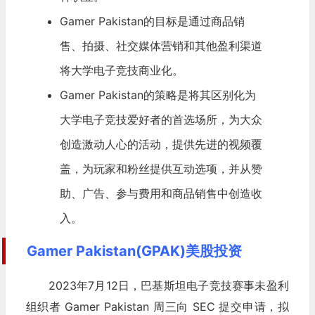
Gamer Pakistan的目标是通过商品销
售、拍摄、社交媒体营销和其他盈利渠道
将大学电子竞技商业化。
Gamer Pakistan的策略是将其区别化为
大学电子竞技爱好者的首选场所，为大众
创造激动人心的活动，提供先进的视频覆
盖，为玩家和粉丝提供互动选项，并从赞
助、广告、参与费用和商品销售中创造收
入。
Gamer Pakistan(GPAK)美股投资
2023年7月12日，巴基斯坦电子竞技赛事未盈利
组织者 Gamer Pakistan 周三向 SEC 提交申请，拟