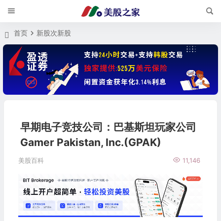
首页
新股次新股
早期电子竞技公司：巴基斯坦玩家公司
Gamer Pakistan, Inc.(GPAK)
美股百科
11,146