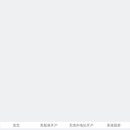
首页
美股港开户
无境外地址开户
美港股群