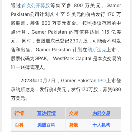
通过
首次公开募股
筹集至多 800 万美元。Gamer
Pakistan公司计划以 4 至 5 美元的价格发行 170 万
股股票，筹集 800 万美元资金。 按照提议范围的中
点计算，Gamer Pakistan 的市值将达到 1.15 亿美
元。 同时，售股股东已登记230万股，可能会不时发
售和出售。Gamer Pakistan 计划在
纳斯达克
上市，
股票代码为GPAK。 WestPark Capital 是本次交易的
唯一账簿管理人。
2023年10月7日，Gamer Pakistan
IPO
上市登
录纳斯达克，发行价4美元，发行170万股，募资680
万美元。
行情
直达行情
交易
内部交易
百科
美股百科
持股
十大机构