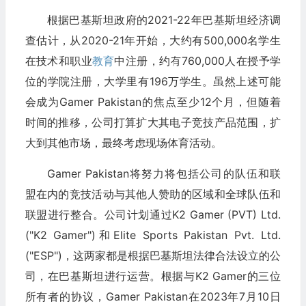
根据巴基斯坦政府的2021-22年巴基斯坦经济调
查估计，从2020-21年开始，大约有500,000名学生
在技术和职业
教育
中注册，约有760,000人在授予学
位的学院注册，大学里有196万学生。虽然上述可能
会成为Gamer Pakistan的焦点至少12个月，但随着
时间的推移，公司打算扩大其电子竞技产品范围，扩
大到其他市场，最终考虑现场体育活动。
Gamer Pakistan将努力将包括公司的队伍和联
盟在内的竞技活动与其他人赞助的区域和全球队伍和
联盟进行整合。公司计划通过K2 Gamer (PVT) Ltd.
("K2 Gamer")和Elite Sports Pakistan Pvt. Ltd.
("ESP")，这两家都是根据巴基斯坦法律合法设立的公
司，在巴基斯坦进行运营。根据与K2 Gamer的三位
所有者的协议，Gamer Pakistan在2023年7月10日