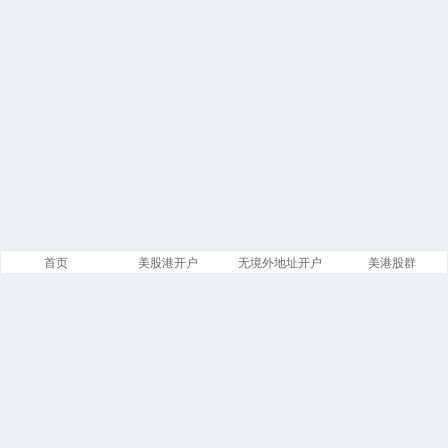
首页
美股港开户
无境外地址开户
美港股群