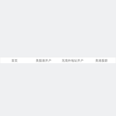
首页
美股港开户
无境外地址开户
美港股群