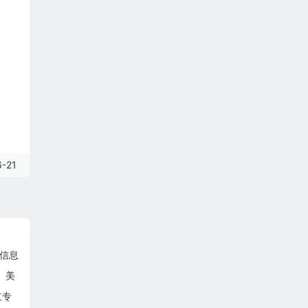
-21
文信息
。美
立专