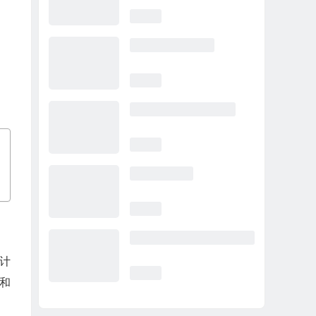
设计
园和