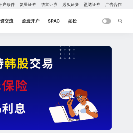
开户条件
复星证券
致富证券
必贝证券
盈透证券
广告合作
资交流
盈透开户
SPAC
如松