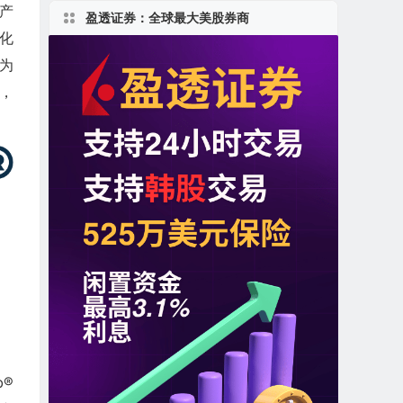
生产
盈透证券：全球最大美股券商
化
成为
者，
b®