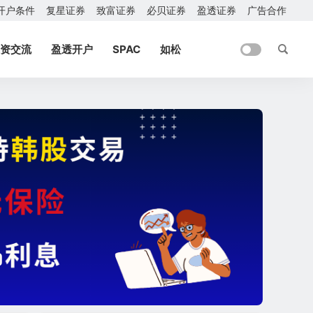
开户条件
复星证券
致富证券
必贝证券
盈透证券
广告合作
资交流
盈透开户
SPAC
如松