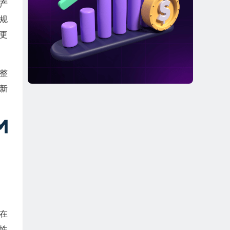
产
规
更
整
新
正在
性