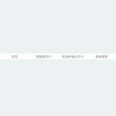
首页
美股港开户
无境外地址开户
美港股群