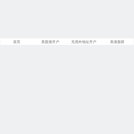
首页
美股港开户
无境外地址开户
美港股群
网站概况
文章
分类
13886
258