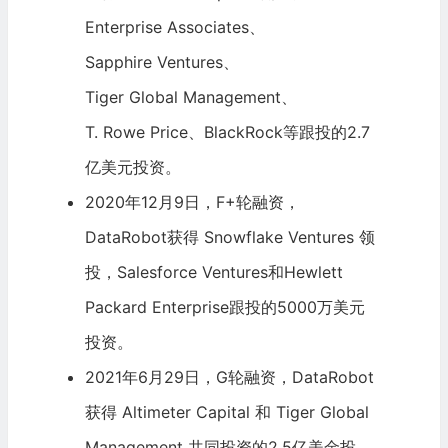
Enterprise Associates、
Sapphire Ventures
、
Tiger Global Management
、
T. Rowe Price
、
BlackRock
等跟投的2.7
亿美元投资。
2020年12月9日，F+轮融资，
DataRobot获得
Snowflake Ventures
领
投，
Salesforce Ventures
和
Hewlett
Packard Enterprise
跟投的5000万美元
投资。
2021年6月29日，G轮融资，DataRobot
获得
Altimeter Capital
和 Tiger Global
Management 共同投资的2.5亿美金投