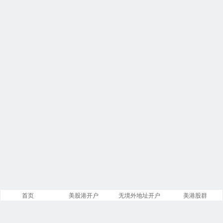
首页
美股港开户
无境外地址开户
美港股群