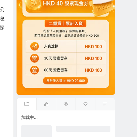
效公
，总
钻探
加载中...