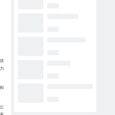
球供
力
油和
该公
系