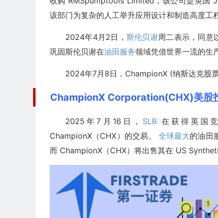
收购 RMSpumptools Limited，该公司是英国 J
该部门为复杂的人工举升应用设计和制造高度工
2024年4月2日，
斯伦贝谢
周二表示，同意以7
巩固斯伦贝谢在
油田服务
领域凭借世界一流的生
2024年7月8日，ChampionX (纳斯达克股
ChampionX Corporation(CHX)美
2025年7月16日，
SLB
在获得英国竞
ChampionX（CHX）的交易。
全球最大
的油田
而 ChampionX（CHX）将出售其在 US Synthe