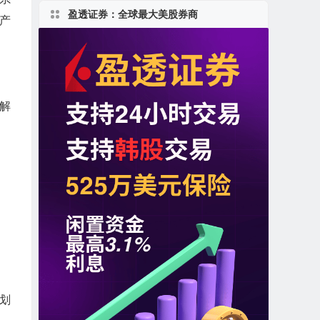
盈透证券：全球最大美股券商
产
升解
划