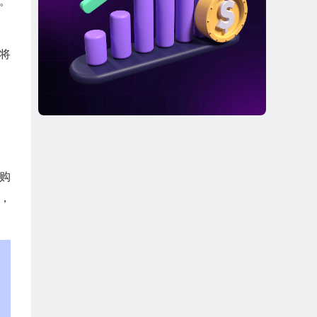
门。
易将
购
，