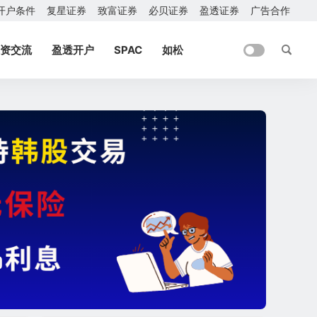
开户条件
复星证券
致富证券
必贝证券
盈透证券
广告合作
资交流
盈透开户
SPAC
如松