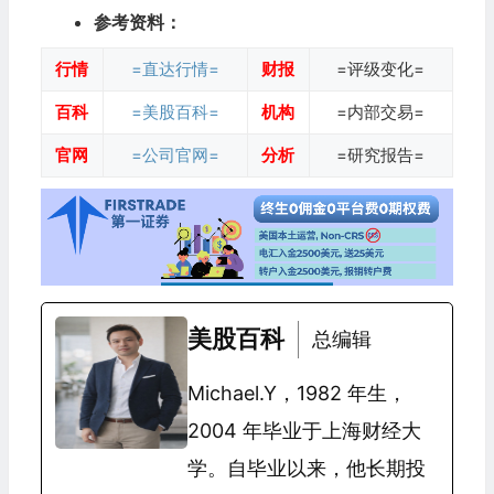
参考资料：
行情
=直达行情=
财报
=评级变化=
百科
=美股百科=
机构
=内部交易=
官网
=公司官网=
分析
=研究报告=
美股百科
总编辑
Michael.Y，1982 年生，
2004 年毕业于上海财经大
学。自毕业以来，他长期投