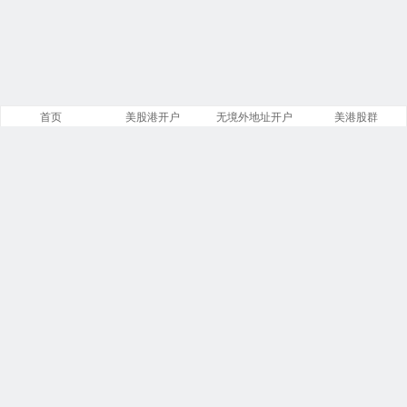
首页
美股港开户
无境外地址开户
美港股群
网站概况
文章
分类
13886
258