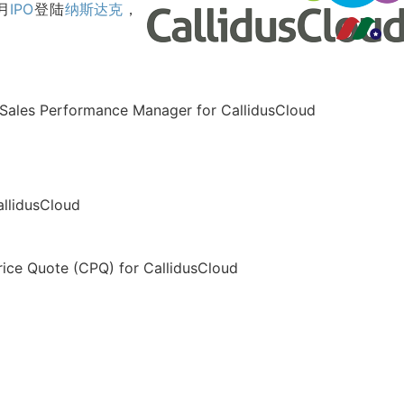
月
IPO
登陆
纳斯达克
，
现Sales Performance Manager for CallidusCloud
allidusCloud
rice Quote (CPQ) for CallidusCloud