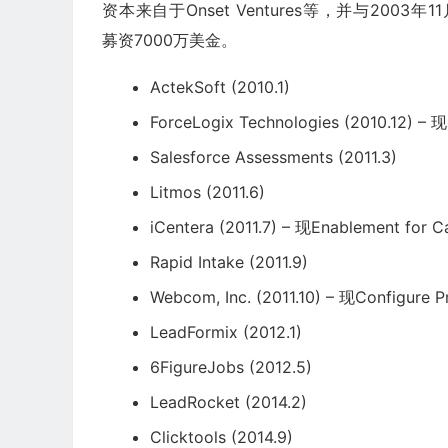
资本来自于Onset Ventures等，并与2003年11
募资7000万美金。
ActekSoft (2010.1)
ForceLogix Technologies (2010.12) – 
Salesforce
Assessments (2011.3)
Litmos (2011.6)
iCentera (2011.7) – 现Enablement for C
Rapid Intake (2011.9)
Webcom, Inc. (2011.10) – 现Configure P
LeadFormix (2012.1)
6FigureJobs (2012.5)
LeadRocket (2014.2)
Clicktools (2014.9)