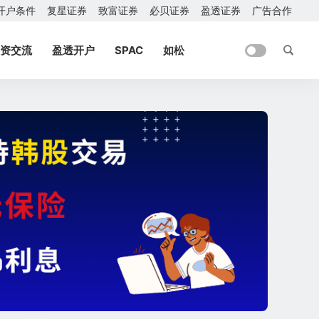
开户条件
复星证券
致富证券
必贝证券
盈透证券
广告合作
资交流
盈透开户
SPAC
如松