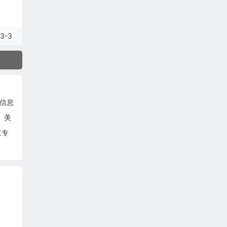
3-3
文信息
。美
立专