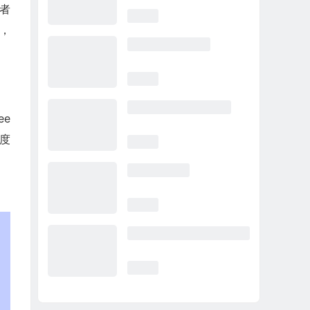
费者
，
ee
季度