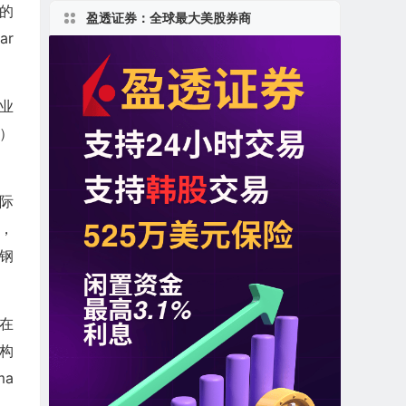
e的
盈透证券：全球最大美股券商
ar
行业
）
国际
坯，
的钢
是在
构
a