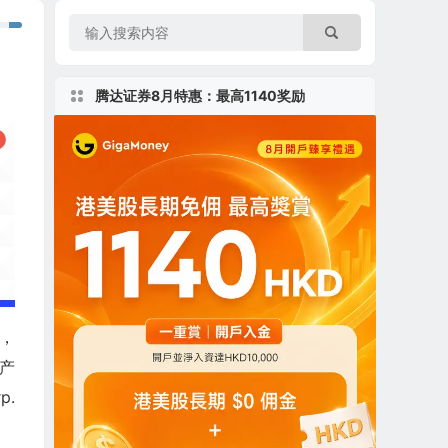
腾达证券8月特惠：最高1140奖励
a，
铁产
p.