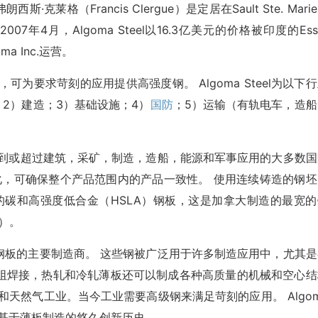
朗西斯·克莱格（Francis Clergue）是定居在Sault Ste. Mari
年4月，Algoma Steel以16.3亿美元的价格被印度的Ess
ma Inc.运营。
商，可为要求苛刻的应用提供高强度钢。 Algoma Steel为以下
；2）建造；3）基础设施；4）
国防
；5）运输（有轨电车，造船
板产品达到或超过建筑，采矿，制造，造船，能源和军事应用的大多数
ll高度自动化，可确保整个产品范围内的产品一致性。 使用连续铸造的钢
12毫米）的碳和高强度低合金（HSLA）钢板，这是加拿大制造的最宽
米）。
轧和冷轧钢板的主要制造商。 这些钢被广泛用于许多制造应用中，尤其
阻焊接，热轧和冷轧薄板还可以制成各种高质量的机械和空心结
和天然气工业。当今工业需要高级钢来满足苛刻的应用。 Algom
步基于薄板制造的悠久创新历史。