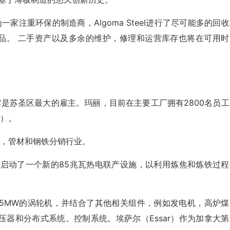
作为一家注重环保的制造商，Algoma Steel进行了尽可能多的回
产品。 二手资产以及多余的维护，修理和运营库存也将在可用时
它是苏圣区最大的雇主。玛丽，目前在主要工厂拥有2800名员工
板）。
造，管材和钢铁分销行业。
lgoma成功启动了一个新的85兆瓦热电联产设施，以利用炼焦和炼铁过
和一台105MW的涡轮机，并结合了其他相关组件，例如发电机，高炉
器和分布式系统。控制系统。埃萨尔（Essar）作为加拿大第