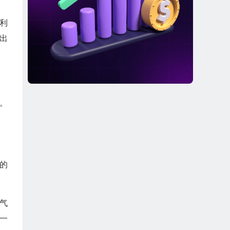
收利
出
。
程的
煤气
一