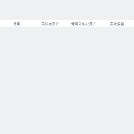
首页
美股港开户
无境外地址开户
美港股群
站点导航
盈透证券开户
第一证券开户
美股开户门槛
复星证券开户
致富证券开户
腾达证券开户
投资比特币
必贝免佣开户
第一证券教程