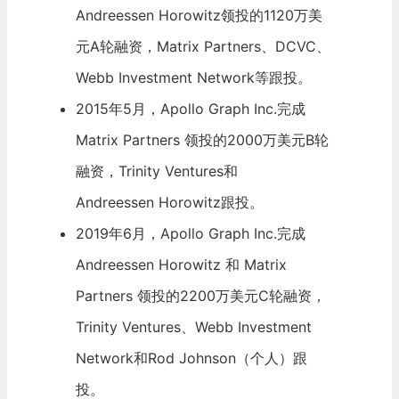
Andreessen Horowitz
领投的1120万美
元A轮融资，
Matrix Partners
、
DCVC
、
Webb Investment Network等跟投。
2015年5月，Apollo Graph Inc.完成
Matrix Partners
领投的2000万美元B轮
融资，
Trinity Ventures
和
Andreessen Horowitz
跟投。
2019年6月，Apollo Graph Inc.完成
Andreessen Horowitz
和 Matrix
Partners 领投的2200万美元C轮融资，
Trinity Ventures
、Webb Investment
Network和Rod Johnson（个人）跟
投。