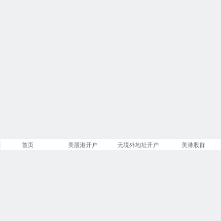
首页
美股港开户
无境外地址开户
美港股群