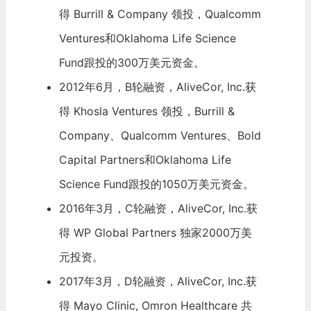
得 Burrill & Company 领投，
Qualcomm
Ventures和Oklahoma Life Science
Fund跟投的300万美元资金。
2012年6月，B轮融资，AliveCor, Inc.获
得
Khosla Ventures
领投，Burrill &
Company、
Qualcomm
Ventures、Bold
Capital Partners和Oklahoma Life
Science Fund跟投的1050万美元资金。
2016年3月，C轮融资，AliveCor, Inc.获
得 WP Global Partners 独家2000万美
元投资。
2017年3月，D轮融资，AliveCor, Inc.获
得
Mayo Clinic
, Omron Healthcare 共