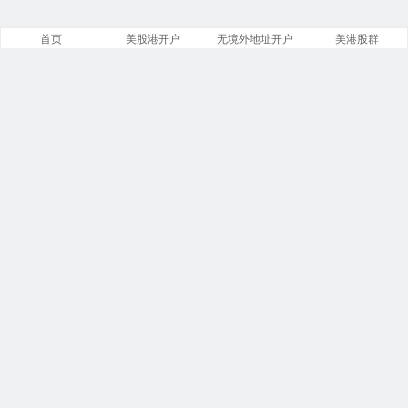
首页
美股港开户
无境外地址开户
美港股群
站点导航
盈透证券开户
美股开户门槛
港股开户指引
必贝免佣开户
复星证券开户
腾达证券开户
致富证券开户
第一证券教程
投资比特币
港美股VIP群
商务合作