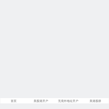
首页
美股港开户
无境外地址开户
美港股群