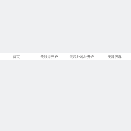
首页
美股港开户
无境外地址开户
美港股群