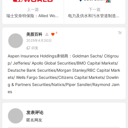
上一篇
下一篇
瑞士安奈特保险：Allied World Assurance Company(AWH)
电力及供水和污水管道制造商：奥特泰尔公司 Otter Tail Corporation(OTTR)
1
F
9
美股百科
2025年4月30日
回复
Aspen Insurance Holdings承销商：Goldman Sachs/ Citigrou
p/ Jefferies/ Apollo Global Securities/BMO Capital Markets/
Deutsche Bank Securities/Morgan Stanley/RBC Capital Mark
ets/ Wells Fargo Securities/Citizens Capital Markets/ Dowlin
g & Partners Securities/Natixis/Piper Sandler/Raymond Jam
es
发表评论
匿名网友