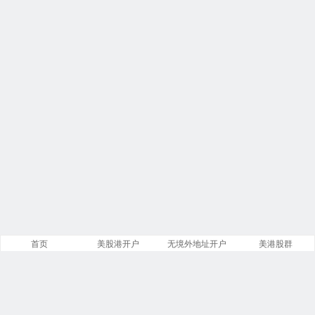
首页
美股港开户
无境外地址开户
美港股群